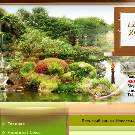
Tel. 
Зав
ЖЕ
Sky
e-m
Tel
Японский хин
>>
Новости 
Главная
Новости / News